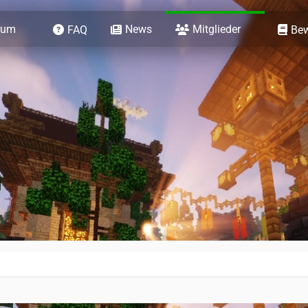
rum
News
Mitglieder
FAQ
Be