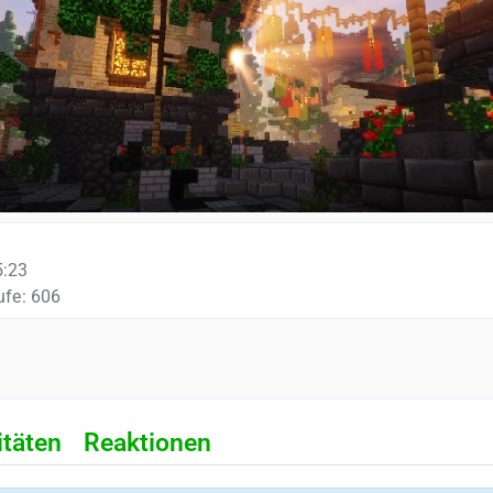
5:23
ufe
606
itäten
Reaktionen