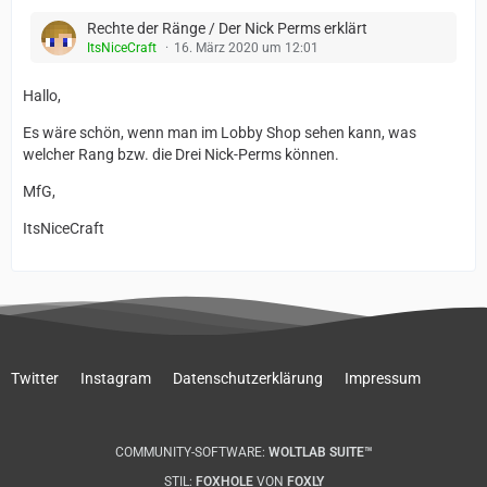
Rechte der Ränge / Der Nick Perms erklärt
ItsNiceCraft
16. März 2020 um 12:01
Hallo,
Es wäre schön, wenn man im Lobby Shop sehen kann, was
welcher Rang bzw. die Drei Nick-Perms können.
MfG,
ItsNiceCraft
Twitter
Instagram
Datenschutzerklärung
Impressum
COMMUNITY-SOFTWARE:
WOLTLAB SUITE™
STIL:
FOXHOLE
VON
FOXLY