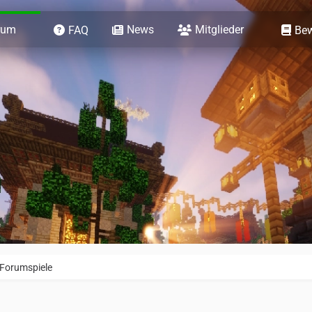
rum
News
Mitglieder
FAQ
Be
 Forumspiele