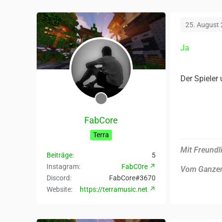
25. August
Ja
Der Spieler 
FabCore
Terra
Mit Freundl
Beiträge
5
Instagram
FabC0re
Vom Ganze
Discord
FabCore#3670
Website
https://terramusic.net