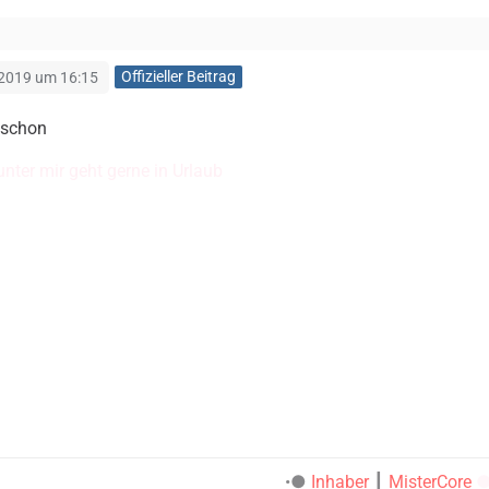
Offizieller Beitrag
 2019 um 16:15
 schon
unter mir geht gerne in Urlaub
•●
Inhaber
┃
MisterCore
●