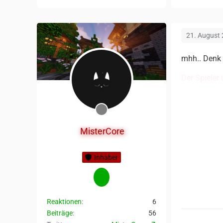
21. August
mhh.. Denk
Der Spieler 
MisterCore
Inhaber
Reaktionen
6
Beiträge
56