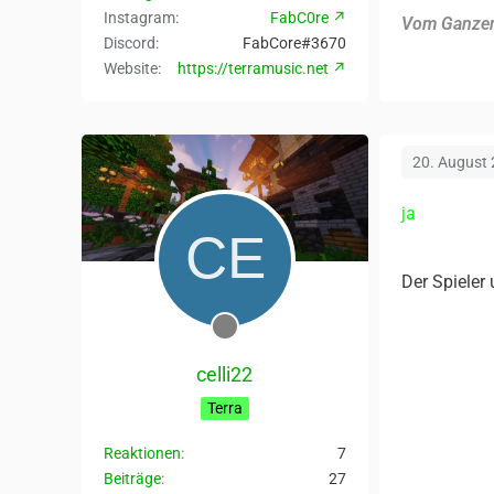
Instagram
FabC0re
Vom Ganze
Discord
FabCore#3670
Website
https://terramusic.net
20. August
ja
Der Spieler 
celli22
Terra
Reaktionen
7
Beiträge
27