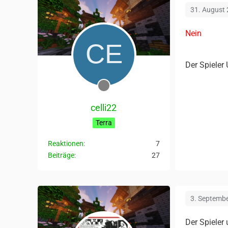
31. August
Nein
Der Spieler
celli22
Terra
Reaktionen
7
Beiträge
27
3. Septemb
Der Spieler 