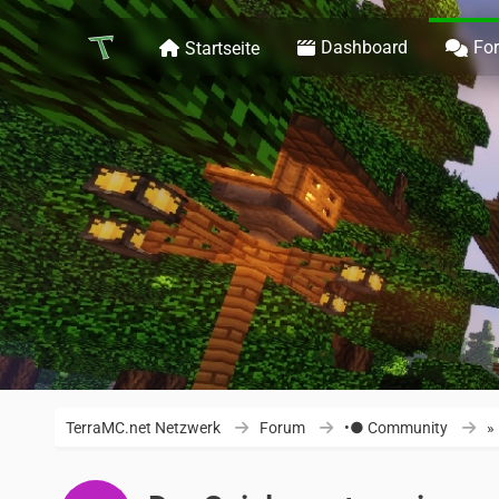
Dashboard
Fo
Startseite
TerraMC.net Netzwerk
Forum
•● Community
»