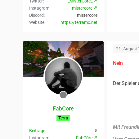
Twitter
_MisterCore_
Instagram
mistercore
Discord
mistercore
Website
https://terramc.net
21. August
Nein
Der Spieler
FabCore
Terra
Mit Freundl
Beiträge
5
Instagram
FabC0re