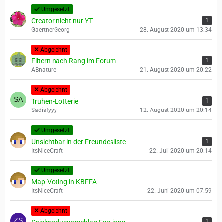
Umgesetzt
Creator nicht nur YT
1
GaertnerGeorg
28. August 2020 um 13:34
Abgelehnt
Filtern nach Rang im Forum
1
ABnature
21. August 2020 um 20:22
Abgelehnt
Truhen-Lotterie
1
Sadisfyyy
12. August 2020 um 20:14
Umgesetzt
Unsichtbar in der Freundesliste
1
ItsNiceCraft
22. Juli 2020 um 20:14
Umgesetzt
Map-Voting in KBFFA
ItsNiceCraft
22. Juni 2020 um 07:59
Abgelehnt
1