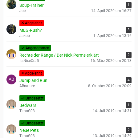
Soup-Trainer
1
Joel
14. April 2020 um 16:27
Abgelehnt
MLG-Rush?
3
Jakob
1. April 2020 um 13:16
Angenommen
Rechte der Ränge / Der Nick Perms erklärt
2
ItsNiceCraft
16. März 2020 um 20:13
Abgelehnt
Jump and Run
4
ABnature
8. Oktober 2019 um 20:09
Umgesetzt
Bedwars
1
TimoG03
14. Juli 2019 um 14:31
Umgesetzt
Neue Pets
2
TimoG03
13. Juli 2019 um 14:29