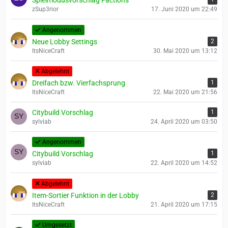
Spielmodusvorschlag Factions
zSup3rior
17. Juni 2020 um 22:49
Angenommen
Neue Lobby Settings
2
ItsNiceCraft
30. Mai 2020 um 13:12
Abgelehnt
Dreifach bzw. Vierfachsprung
1
ItsNiceCraft
22. Mai 2020 um 21:56
Citybuild Vorschlag
1
sylviab
24. April 2020 um 03:50
Angenommen
Citybuild Vorschlag
1
sylviab
22. April 2020 um 14:52
Abgelehnt
Item-Sortier Funktion in der Lobby
2
ItsNiceCraft
21. April 2020 um 17:15
Umgesetzt