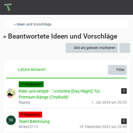
» Ideen und Vorschläge
» Beantwortete Ideen und Vorschläge
Alle als gelesen markieren
Letzte Antwort
Filter
Umgesetzt
Klein und simpel - "/votetime [Day/Night]" für
1
Premium-Ränge (CityBuild)
Napsty
1. Juli 2024 um 20:55
Abgelehnt
Team Belohnung
1
Nicky25113
10. Dezember 2022 um 22:45