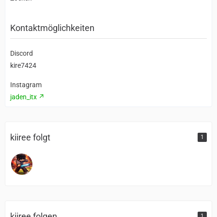
Kontaktmöglichkeiten
Discord
kire7424
Instagram
jaden_itx
kiiree folgt
1
kiiree folgen
1