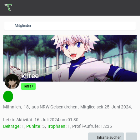
Mitglieder
kiiree
Terra+
Männlich
18
aus NRW Gelsenkirchen
Mitglied seit 25. Juni 2024
Letzte Aktivität:
16. Juli 2024 um 01:30
Beiträge
1
Punkte
5
Trophäen
1
Profil-Aufrufe
1.235
Inhalte suchen