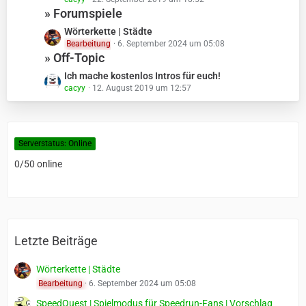
e
» Forumspiele
t
z
L
Wörterkette | Städte
t
Bearbeitung
6. September 2024 um 05:08
e
e
» Off-Topic
t
B
z
L
Ich mache kostenlos Intros für euch!
e
t
cacyy
12. August 2019 um 12:57
e
i
e
t
t
B
z
r
e
t
ä
i
Serverstatus: Online
e
g
t
B
0/50 online
e
r
e
ä
i
g
t
e
r
ä
Letzte Beiträge
g
e
Wörterkette | Städte
Bearbeitung
6. September 2024 um 05:08
SpeedQuest | Spielmodus für Speedrun-Fans | Vorschlag