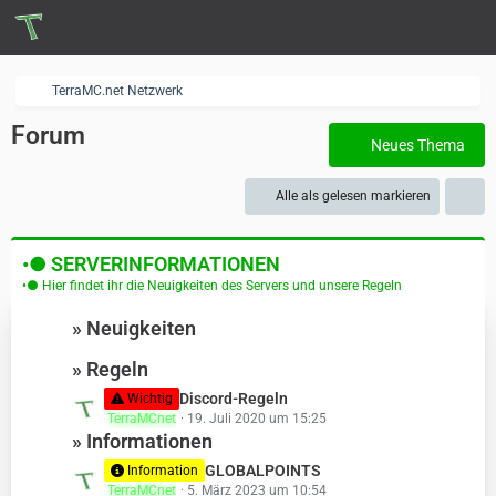
TerraMC.net Netzwerk
Forum
Neues Thema
Alle als gelesen markieren
•● SERVERINFORMATIONEN
•● Hier findet ihr die Neuigkeiten des Servers und unsere Regeln
» Neuigkeiten
» Regeln
L
Discord-Regeln
Wichtig
TerraMCnet
19. Juli 2020 um 15:25
e
» Informationen
t
z
L
GLOBALPOINTS
Information
t
TerraMCnet
5. März 2023 um 10:54
e