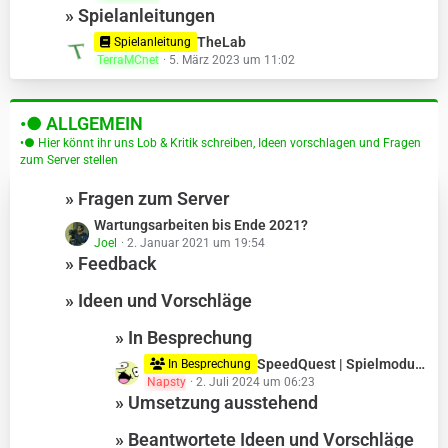
e
» Spielanleitungen
t
B
z
L
TheLab
Spielanleitung
e
t
TerraMCnet
5. März 2023 um 11:02
e
i
e
t
t
B
z
r
e
•● ALLGEMEIN
t
ä
i
e
•● Hier könnt ihr uns Lob & Kritik schreiben, Ideen vorschlagen und Fragen
g
t
zum Server stellen
B
e
r
e
» Fragen zum Server
ä
i
g
t
L
Wartungsarbeiten bis Ende 2021?
e
r
Joel
2. Januar 2021 um 19:54
e
» Feedback
ä
t
g
z
» Ideen und Vorschläge
e
t
e
» In Besprechung
B
L
SpeedQuest | Spielmodus für Speedrun-Fans | Vorschlag
e
In Besprechung
Napsty
2. Juli 2024 um 06:23
e
i
» Umsetzung ausstehend
t
t
z
r
» Beantwortete Ideen und Vorschläge
t
ä