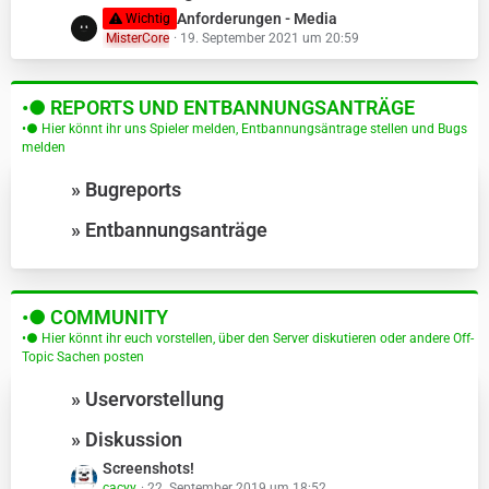
e
L
Anforderungen - Media
Wichtig
i
MisterCore
19. September 2021 um 20:59
e
t
t
r
z
ä
•● REPORTS UND ENTBANNUNGSANTRÄGE
t
g
e
•● Hier könnt ihr uns Spieler melden, Entbannungsäntrage stellen und Bugs
e
melden
B
e
» Bugreports
i
t
» Entbannungsanträge
r
ä
g
e
•● COMMUNITY
•● Hier könnt ihr euch vorstellen, über den Server diskutieren oder andere Off-
Topic Sachen posten
» Uservorstellung
» Diskussion
L
Screenshots!
cacyy
22. September 2019 um 18:52