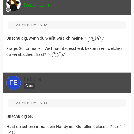
Sydonuem
5. Mai 2019 um 16:02
Unschuldig, wenn du weißt was ich meine ヽ༼ຈل͜ຈ༽ﾉ
Frage: Schonmal ein Weihnachtsgeschenk bekommen, welches
du verabscheut hast? ヽ( ͡° ͜ʖ ͡°)ﾉ
Febcire
Gast
5. Mai 2019 um 16:03
Unschuldig Ꙭ
Hast du schon einmal dein Handy ins Klo fallen gelassen? ヽ(｀⌒
´メ)ノ