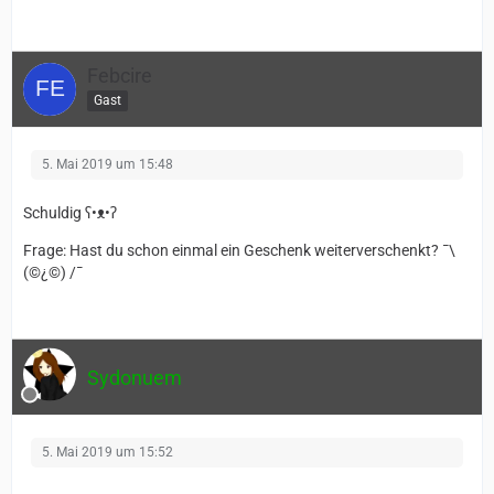
Febcire
Gast
5. Mai 2019 um 15:48
Schuldig ʕ•ᴥ•ʔ
Frage: Hast du schon einmal ein Geschenk weiterverschenkt? ¯\
(©¿©) /¯
Sydonuem
5. Mai 2019 um 15:52