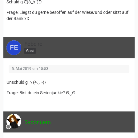
Schuldig ᕦ(ò_óˇ)ᕤ
Frage: Liegst du gerne besoffen auf der Wiese/und oder sitzt auf
der Bank xD
Febcire
Gast
5. Mai 2019 um 15:53
Unschuldig ヽ(◉◡◔)ﾉ
Frage: Bist du ein Serienjunkie? ʘ‿ʘ
Sydonuem