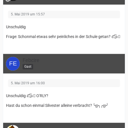
5. Mai 2019 um 15:57
Unschuldig
Frage: Schonmal etwas sehr peinliches in der Schule getan? ﴾͡๏̯͡๏﴿
Febcire
Gast
5. Mai 2019 um 16:00
Unschuldig ﴾͡๏̯͡๏﴿ O'RLY?
Hast du schon einmal Silvester alleine verbracht? ╰დ╮╭დ╯