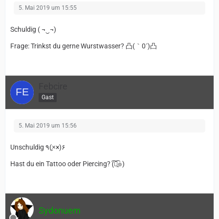
5. Mai 2019 um 15:55
Schuldig ( ¬‿¬)
Frage: Trinkst du gerne Wurstwasser? 凸(｀0´)凸
Febcire
Gast
5. Mai 2019 um 15:56
Unschuldig ٩(×̯×)۶
Hast du ein Tattoo oder Piercing? (͡๏̯͡๏)
Sydonuem