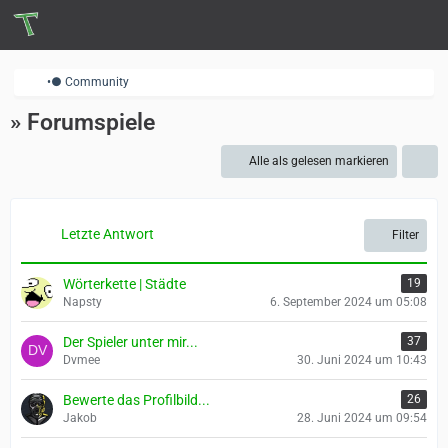
•● Community
» Forumspiele
Alle als gelesen markieren
Letzte Antwort
Filter
Wörterkette | Städte
19
Napsty
6. September 2024 um 05:08
Der Spieler unter mir...
37
Dvmee
30. Juni 2024 um 10:43
Bewerte das Profilbild...
26
Jakob
28. Juni 2024 um 09:54